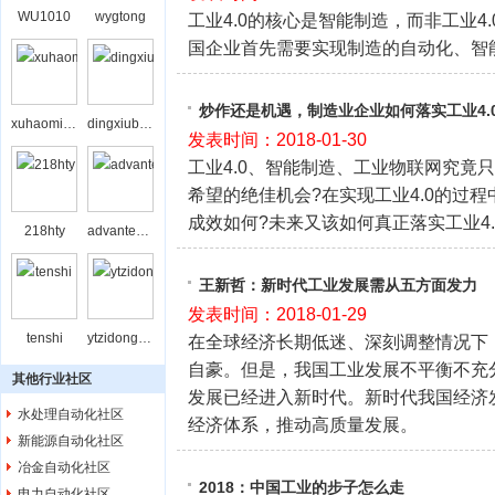
WU1010
wygtong
工业4.0的核心是智能制造，而非工业4
国企业首先需要实现制造的自动化、智能
炒作还是机遇，制造业企业如何落实工业4.
xuhaominghxxu
dingxiubing
发表时间：2018-01-30
工业4.0、智能制造、工业物联网究竟
希望的绝佳机会?在实现工业4.0的过
成效如何?未来又该如何真正落实工业4.
218hty
advantechbj
王新哲：新时代工业发展需从五方面发力
发表时间：2018-01-29
tenshi
ytzidonghua
在全球经济长期低迷、深刻调整情况下
自豪。但是，我国工业发展不平衡不充
其他行业社区
发展已经进入新时代。新时代我国经济
水处理自动化社区
经济体系，推动高质量发展。
新能源自动化社区
冶金自动化社区
2018：中国工业的步子怎么走
电力自动化社区