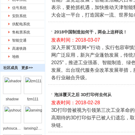
表示，要抢抓机遇，加快推动天津智能
信号系统
大会这一平台，打造国家一流、世界知
安防系统
供配电系统
2018中国制造如何干，两会上这样说！
售检票系统
发表时间：2018-03-07
智能交通
深入开展“互联网+”行动，实行包容审
高速铁路
网广泛应用，新兴产业蓬勃发展，传统
地铁
2025”，推进工业强基、智能制造、
社区成员
更多>>
发展。出台现代服务业改革发展举措，
各行业融合升级。
泡沫覆灭之后 3D打印何去何从
shadow
fzm111
发表时间：2018-02-28
3D打印曾被视为引领第三次工业革命
高期待的3D打印似乎已被人们遗忘，
块链。
yuhoucaihong
lanxing208