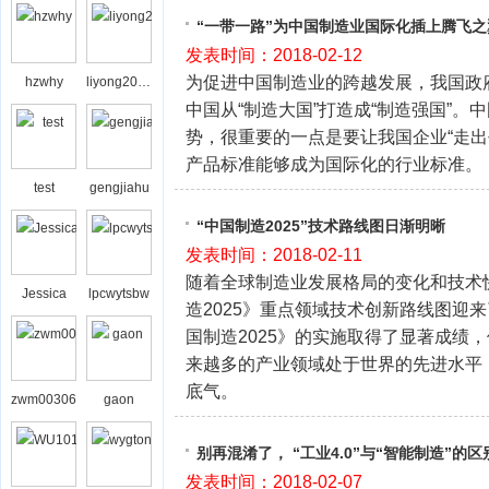
“一带一路”为中国制造业国际化插上腾飞之
发表时间：2018-02-12
为促进中国制造业的跨越发展，我国政府提
hzwhy
liyong2008bj
中国从“制造大国”打造成“制造强国”
势，很重要的一点是要让我国企业“走出
产品标准能够成为国际化的行业标准。
test
gengjiahu
“中国制造2025”技术路线图日渐明晰
发表时间：2018-02-11
随着全球制造业发展格局的变化和技术
Jessica
lpcwytsbw
造2025》重点领域技术创新路线图迎
国制造2025》的实施取得了显著成绩
来越多的产业领域处于世界的先进水平
底气。
zwm00306
gaon
别再混淆了， “工业4.0”与“智能制造”的
发表时间：2018-02-07