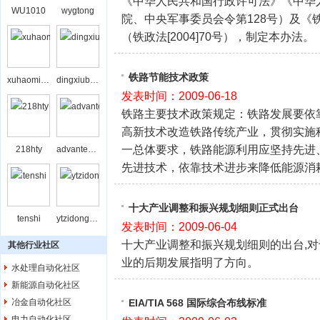
《中华人民共和国行政许可法》《中华
WU1010
wygtong
院、中央军事委员会令第128号）及《
（铁政法[2004]70号），制定本办法。
铁路节能技术政策
xuhaominghxxu
dingxiubing
发表时间：2009-06-18
铁路主要技术政策规定：铁路发展要依
高新技术改造铁路传统产业，贯彻实施
一总体要求，铁路能源利用应坚持先进
218hty
advantechbj
先进技术，依靠技术进步来降低能源消
十大产业调整和振兴规划细则正式出台
tenshi
ytzidonghua
发表时间：2009-06-04
十大产业调整和振兴规划细则的出台,对
其他行业社区
业的后期发展指明了方向。
水处理自动化社区
新能源自动化社区
冶金自动化社区
EIA/TIA 568 国际综合布线标准
电力自动化社区