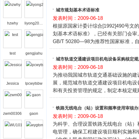
城市规划基本术语标准
发表时间：2009-06-18
hzwhy
liyong2008bj
根据原国家计委计综合[1992]490
划基本术语标准》，已经有关部门会审
GB/T 50280—98为推荐性国家标准，
test
gengjiahu
城市轨道交通建设项目机电设备采购核定规
发表时间：2009-06-18
为推动我国城市轨道交通基础设施的建
展，规范城市轨道交通建设项目机电设
Jessica
lpcwytsbw
和有关投资管理的规定，制定本核定规
铁路无线电台（站）设置和频率使用审核办
zwm00306
gaon
发表时间：2009-06-18
为科学、合理设置铁路无线电台（站）
电管理，确保工程建设项目顺利实施和