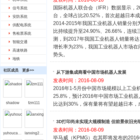
国际机器人联合会（IFR）数据显示，20
信号系统
台，全球占比20.52%，首次超越日
安防系统
2014-2015年我国工业机器人销量分别
供配电系统
比持续提升至24.90%、26.66%，
售检票系统
测，到2017年我国工业机器人销量将达10
智能交通
增长率为23%，我国工业机器人市场
高速铁路
势头。
地铁
社区成员
更多>>
从下游集成商看中国市场机器人发展
发表时间：2016-08-09
2016年1-5月份中国市场规模以上工业
25.8%，预计2016年中国市场工业
shadow
fzm111
比达到30%，保有量将有望超越日本
3D打印尚未实现大规模制造 但前景依旧光
发表时间：2016-08-09
yuhoucaihong
lanxing208
毕马威（KPMG）在其即将发布的201