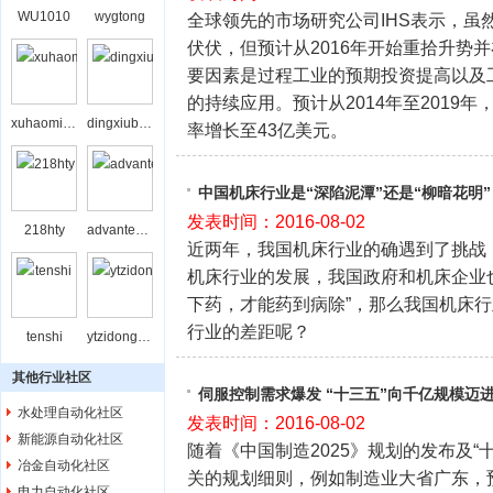
WU1010
wygtong
全球领先的市场研究公司IHS表示，虽
伏伏，但预计从2016年开始重拾升势并
要因素是过程工业的预期投资提高以及
的持续应用。预计从2014年至2019
xuhaominghxxu
dingxiubing
率增长至43亿美元。
中国机床行业是“深陷泥潭”还是“柳暗花明”
发表时间：2016-08-02
218hty
advantechbj
近两年，我国机床行业的确遇到了挑战
机床行业的发展，我国政府和机床企业
下药，才能药到病除”，那么我国机床
行业的差距呢？
tenshi
ytzidonghua
其他行业社区
伺服控制需求爆发 “十三五”向千亿规模迈
水处理自动化社区
发表时间：2016-08-02
新能源自动化社区
随着《中国制造2025》规划的发布及“
冶金自动化社区
关的规划细则，例如制造业大省广东，预
电力自动化社区