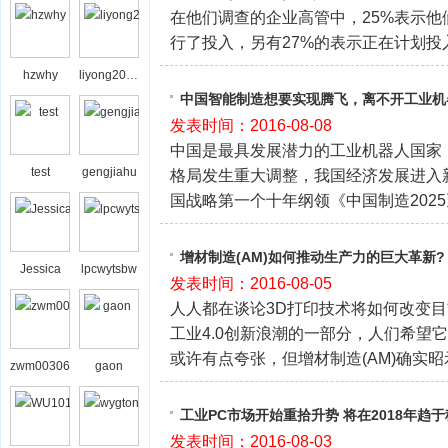
在他们调查的企业高管中，25%表示他
行了投入，另有27%的表示正在计划投
hzwhy
liyong2008bj
中国智能制造想要实现腾飞，离不开工业机
发表时间：2016-08-08
中国是最具发展潜力的工业机器人国家
test
gengjiahu
格局发生重大调整，我国经济发展进入
国战略第一个十年纲领《中国制造202
增材制造(AM)如何推动生产力的巨大革新?
Jessica
lpcwytsbw
发表时间：2016-08-05
人人都在谈论3D打印技术将如何改变
工业4.0创新浪潮的一部分，人们希望
或许有点夸张，但增材制造(AM)确实
zwm00306
gaon
工业PC市场开始重拾升势 将在2018年趋
发表时间：2016-08-03