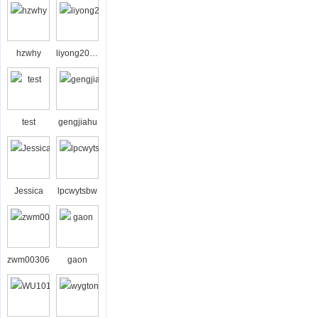
hzwhy
liyong2008bj
test
gengjiahu
Jessica
lpcwytsbw
zwm00306
gaon