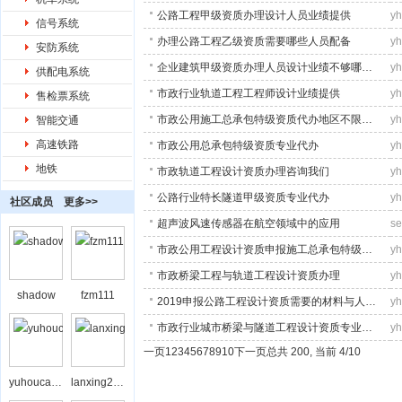
公路工程甲级资质办理设计人员业绩提供
y
信号系统
办理公路工程乙级资质需要哪些人员配备
y
安防系统
企业建筑甲级资质办理人员设计业绩不够哪…
y
供配电系统
市政行业轨道工程工程师设计业绩提供
y
售检票系统
市政公用施工总承包特级资质代办地区不限…
y
智能交通
高速铁路
市政公用总承包特级资质专业代办
y
地铁
市政轨道工程设计资质办理咨询我们
y
公路行业特长隧道甲级资质专业代办
y
社区成员
更多>>
超声波风速传感器在航空领域中的应用
se
市政公用工程设计资质申报施工总承包特级…
y
市政桥梁工程与轨道工程设计资质办理
y
shadow
fzm111
2019申报公路工程设计资质需要的材料与人…
y
市政行业城市桥梁与隧道工程设计资质专业…
y
一页
1
2
3
4
5
6
7
8
9
10
下一页
总共
200
, 当前
4
/
10
yuhoucaihong
lanxing208