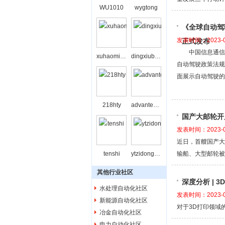
WU1010
wygtong
《全球自动驾
发表时间：2023-0
正式发布
中国信息通信研
xuhaominghxxu
dingxiubing
自动驾驶政策法规
面展示自动驾驶的
218hty
advantechbj
国产大邮轮开
发表时间：2023-0
近日，首艘国产大
tenshi
ytzidonghua
输船、大型邮轮被
其他行业社区
深度分析 | 3
水处理自动化社区
发表时间：2023-0
新能源自动化社区
对于3D打印领域
冶金自动化社区
电力自动化社区