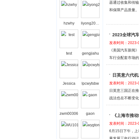
器通过收集和传输
和保障产品质量。
hzwhy
liyong2008bj
2023全球
发表时间：2023-0
《美国汽车新闻》
test
gengjiahu
车行业配套市场的
日英意六代机
发表时间：2023-0
Jessica
lpcwytsbw
日英意三国正在推
战法也在不断变化
zwm00306
gaon
《上海市推动
发表时间：2023-0
6月15日下午，
量发展三年行动计划