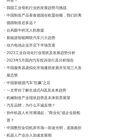
何在？
我国工业母机行业的发展趋势与挑战
中国制造产品蚕食德国在欧盟份额，我们距离
德国制造还多远？
台风眼中的无人机救援
新能源智能网联汽车六大趋势
动力电池企业开启下半场竞逐
2023工业自动化行业现状及发展趋势分析
2023年5月国内汽车投诉排行及分析报告
中国服务器虚拟化市场蓬勃发展并呈现三大发
展态势
中国新能源汽车“狂飙”之后
一文带你了解生成式AI及其未来趋势
机械制造产业现状趋势及未来前景展望
汽车品牌，为什么不减反增？
协作机器人长河潮涌起，“商业化”成企业新船
票？
中国数控金切机床市场—前途光明，道路曲折
机器人产业步入加速发展期