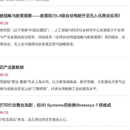
驶战略与政策观察——政策助力L4级自动驾驶开启无人化商业应用》
6-16
究院（以下简称“中国信通院”）、人工智能与经济社会研究中心长期致力于全球
与产业发展的前沿研究，持续发布《全球自动驾驶战略与政策观察》系列报告，全
商业化、无人化与规模化的发展态势与战略政策。
启产业新航程
6-15
型邮轮“爱达·魔都”号从上海出坞，让大家深感振奋。航空母舰、大型液化天然气运
称为造船业皇冠上的“三颗明珠”，代表全球船舶工业的最高水平。
D打印行业整合加剧，但3D Systems拟收购Stratasys？很难成
6-13
的“吃瓜群众”来说，这几周过得非常激动人心。