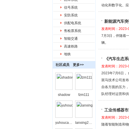
动化和数字化、应
信号系统
安防系统
新能源汽车突
供配电系统
发表时间：2023-0
售检票系统
7月3日，伴随着
智能交通
辆。
高速铁路
地铁
《汽车生态系
社区成员
更多>>
发表时间：2023-0
2023年7月6
斑马技术公司发布
自各方面的压力，
队经理对运营和供
shadow
fzm111
工业传感器市
发表时间：2023-0
yuhoucaihong
lanxing208
随着智能制造和物