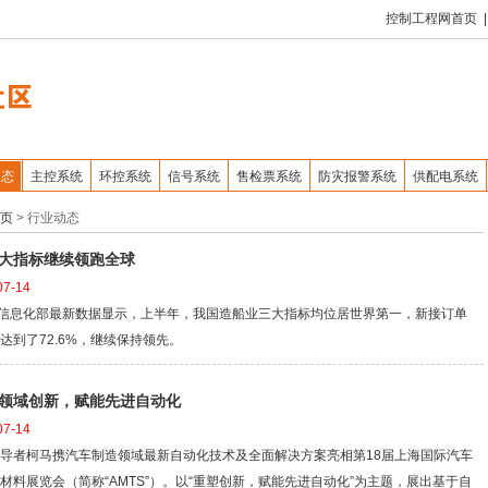
控制工程网首页
|
动态
主控系统
环控系统
信号系统
售检票系统
防灾报警系统
供配电系统
页
>
行业动态
大指标继续领跑全球
7-14
和信息化部最新数据显示，上半年，我国造船业三大指标均位居世界第一，新接订单
达到了72.6%，继续保持领先。
领域创新，赋能先进自动化
7-14
导者柯马携汽车制造领域最新自动化技术及全面解决方案亮相第18届上海国际汽车
材料展览会（简称“AMTS”）。以“重塑创新，赋能先进自动化”为主题，展出基于自