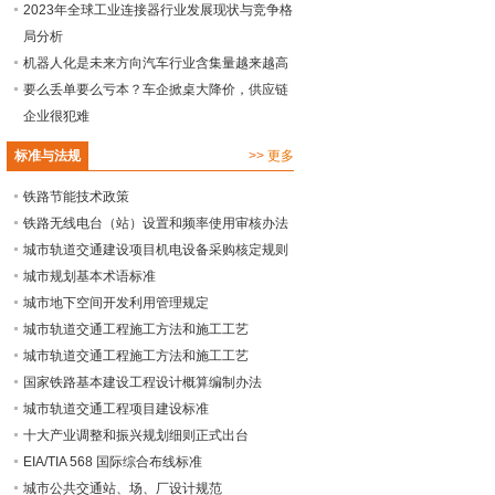
2023年全球工业连接器行业发展现状与竞争格
局分析
机器人化是未来方向汽车行业含集量越来越高
要么丢单要么亏本？车企掀桌大降价，供应链
企业很犯难
标准与法规
>>
更多
铁路节能技术政策
铁路无线电台（站）设置和频率使用审核办法
城市轨道交通建设项目机电设备采购核定规则
城市规划基本术语标准
城市地下空间开发利用管理规定
城市轨道交通工程施工方法和施工工艺
城市轨道交通工程施工方法和施工工艺
国家铁路基本建设工程设计概算编制办法
城市轨道交通工程项目建设标准
十大产业调整和振兴规划细则正式出台
EIA/TIA 568 国际综合布线标准
城市公共交通站、场、厂设计规范