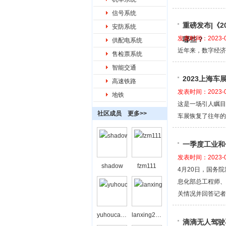
信号系统
重磅发布|《
安防系统
发表时间：2023-0
哪些？
供配电系统
近年来，数字经济
售检票系统
智能交通
2023上海车
高速铁路
发表时间：2023-0
地铁
这是一场引人瞩目
社区成员
更多>>
车展恢复了往年的
一季度工业和
发表时间：2023-0
shadow
fzm111
4月20日，国务
息化部总工程师、
关情况并回答记者
yuhoucaihong
lanxing208
滴滴无人驾驶