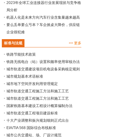
2023年全球工业连接器行业发展现状与竞争格
局分析
机器人化是未来方向汽车行业含集量越来越高
要么丢单要么亏本？车企掀桌大降价，供应链
企业很犯难
标准与法规
>>
更多
铁路节能技术政策
铁路无线电台（站）设置和频率使用审核办法
城市轨道交通建设项目机电设备采购核定规则
城市规划基本术语标准
城市地下空间开发利用管理规定
城市轨道交通工程施工方法和施工工艺
城市轨道交通工程施工方法和施工工艺
国家铁路基本建设工程设计概算编制办法
城市轨道交通工程项目建设标准
十大产业调整和振兴规划细则正式出台
EIA/TIA 568 国际综合布线标准
城市公共交通站、场、厂设计规范