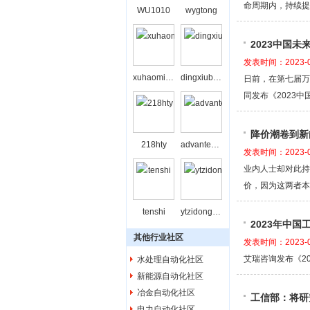
命周期内，持续提
WU1010
wygtong
2023中国未来
发表时间：2023-0
xuhaominghxxu
dingxiubing
日前，在第七届万
同发布《2023中
降价潮卷到新
218hty
advantechbj
发表时间：2023-0
业内人士却对此持
价，因为这两者本
tenshi
ytzidonghua
2023年中
其他行业社区
发表时间：2023-0
艾瑞咨询发布《2
水处理自动化社区
新能源自动化社区
冶金自动化社区
工信部：将研
电力自动化社区