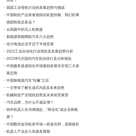
何在？
我国工业母机行业的发展趋势与挑战
中国制造产品蚕食德国在欧盟份额，我们距离
德国制造还多远？
台风眼中的无人机救援
新能源智能网联汽车六大趋势
动力电池企业开启下半场竞逐
2023工业自动化行业现状及发展趋势分析
2023年5月国内汽车投诉排行及分析报告
中国服务器虚拟化市场蓬勃发展并呈现三大发
展态势
中国新能源汽车“狂飙”之后
一文带你了解生成式AI及其未来趋势
机械制造产业现状趋势及未来前景展望
汽车品牌，为什么不减反增？
协作机器人长河潮涌起，“商业化”成企业新船
票？
中国数控金切机床市场—前途光明，道路曲折
机器人产业步入加速发展期