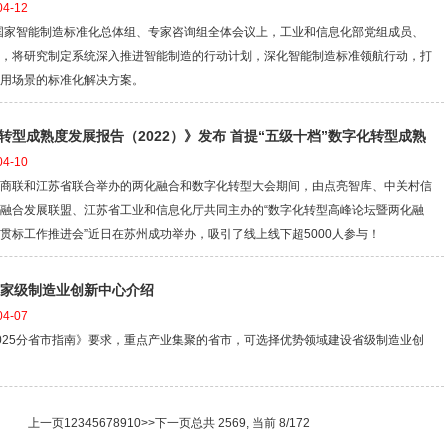
4-12
年国家智能制造标准化总体组、专家咨询组全体会议上，工业和信息化部党组成员、
，将研究制定系统深入推进智能制造的行动计划，深化智能制造标准领航行动，打
用场景的标准化解决方案。
转型成熟度发展报告（2022）》发布 首提“五级十档”数字化转型成熟
4-10
商联和江苏省联合举办的两化融合和数字化转型大会期间，由点亮智库、中关村信
融合发展联盟、江苏省工业和信息化厅共同主办的“数字化转型高峰论坛暨两化融
贯标工作推进会”近日在苏州成功举办，吸引了线上线下超5000人参与！
国家级制造业创新中心介绍
4-07
025分省市指南》要求，重点产业集聚的省市，可选择优势领域建设省级制造业创
上一页
1
2
3
4
5
6
7
8
9
10
>>
下一页
总共
2569
, 当前
8
/
172